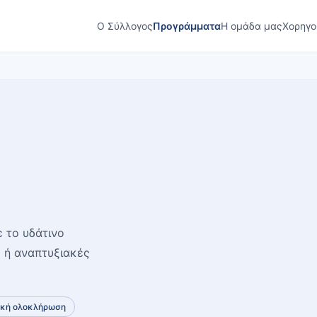
Ο Σύλλογος
Προγράμματα
Η ομάδα μας
Χορηγο
 το υδάτινο
ς ή αναπτυξιακές
ακή ολοκλήρωση